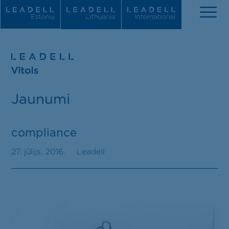
Par mums
Jaunumi
Jaunumi
Komanda
compliance
Prakses jomas
27. jūlijs, 2016.
Leadell
Atzinības
Karjera