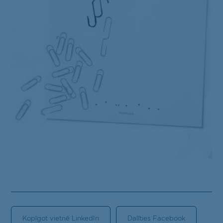
Kontakti
LV
EN
Kopīgot vietnē LinkedIn
Dalīties Facebook