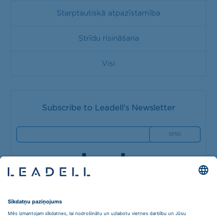
Starptautiskā atpazīstamība
Strīdu risināšana
Visi
Subscribe to Leadell's Newsletter