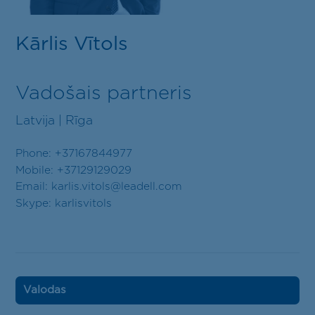
Kontakti
LV
EN
Kārlis Vītols
Vadošais partneris
Latvija | Rīga
Phone: +37167844977
Mobile: +37129129029
Email:
karlis.vitols@leadell.com
Skype:
karlisvitols
Valodas