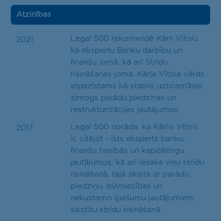
Atzinības
Legal 500 rekomendē Kārli Vītolu
2021
kā ekspertu Banku darbību un
finanšu jomā, kā arī Strīdu
risināšanas jomā. Kārļa Vītola vārds
atpazīstams kā stabils uzticamības
zīmogs parādu piedziņas un
restrukturizācijas jautājumos.
Legal 500 norāda, ka Kārlis Vītols
2017
ir, citējot - īsts eksperts banku,
finanšu tiesībās un kapitāltirgu
jautājumos, kā arī iesaka viņu strīdu
risināšanā, tajā skaitā ar parādu
piedziņu, būvniecības un
nekustamo īpašumu jautājumiem
saistītu strīdu risināšanā.