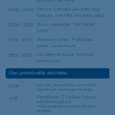
advokāts, partneris
Patrone zvērināta advokāte Inga
2002 - 2005
Narbuta, zvērināta advokāta palīgs
Akciju sabiedrība “VEF banka”,
2000 - 2002
jurists
Juridiskais birojs “Praktiskais
1999 - 2000
jurists”, juriskonsults
Likvidējamā banka “Viktorija”,
1999 - 2000
juriskonsults
Citas profesionālās aktivitātes
Latvijas Basketbola savienības
2006 - ...
Apelācijas komisijas loceklis
Uzstāšanās IT Vadības foruma
2016
paneļdiskusijā par
mākoņpakalpojumiem un datu
drošību