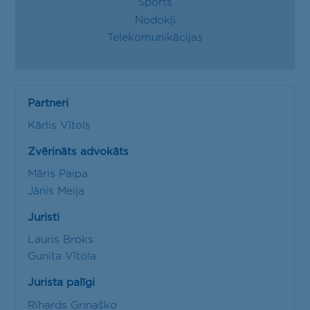
Sports
Nodokļi
Telekomunikācijas
Partneri
Kārlis Vītols
Zvērināts advokāts
Māris Paipa
Jānis Meija
Juristi
Lauris Broks
Gunita Vītola
Jurista palīgi
Rihards Grinaško