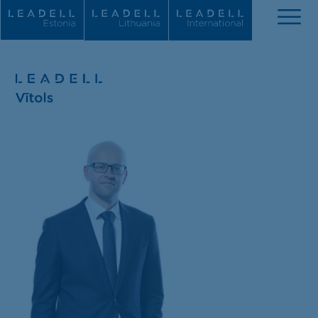
Par mums
Jaunumi
Komanda
Prakses jomas
Atzinības
Karjera