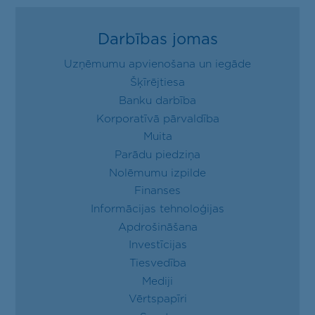
Darbības jomas
Uzņēmumu apvienošana un iegāde
Šķīrējtiesa
Banku darbība
Korporatīvā pārvaldība
Muita
Parādu piedziņa
Nolēmumu izpilde
Finanses
Informācijas tehnoloģijas
Apdrošināšana
Investīcijas
Tiesvedība
Mediji
Vērtspapīri