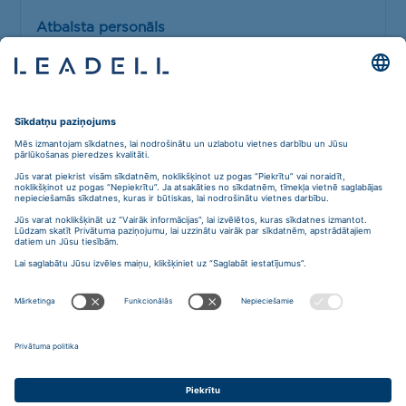
Atbalsta personāls
Liene Vītola
Blaumaņa iela 5A-40,
Riga, Latvia, LV-1011
Telefons: +371 6784 4977
E-pasts:
riga@leadell.com