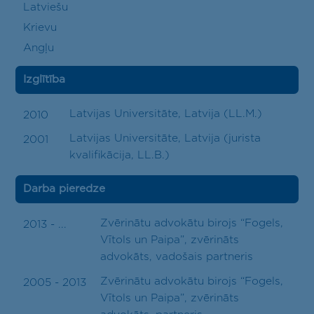
Latviešu
Krievu
Angļu
Izglītība
Latvijas Universitāte, Latvija (LL.M.)
2010
Latvijas Universitāte, Latvija (jurista
2001
kvalifikācija, LL.B.)
Darba pieredze
Zvērinātu advokātu birojs “Fogels,
2013 - ...
Vītols un Paipa”, zvērināts
advokāts, vadošais partneris
Zvērinātu advokātu birojs “Fogels,
2005 - 2013
Vītols un Paipa”, zvērināts