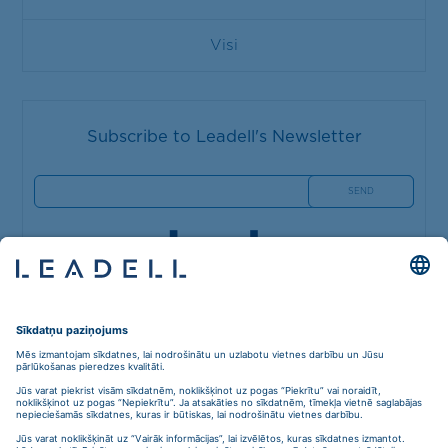
Visi
Subscribe to Leadell's Newsletter
Blaumaņa iela 5A-40,
Riga, Latvia, LV-1011