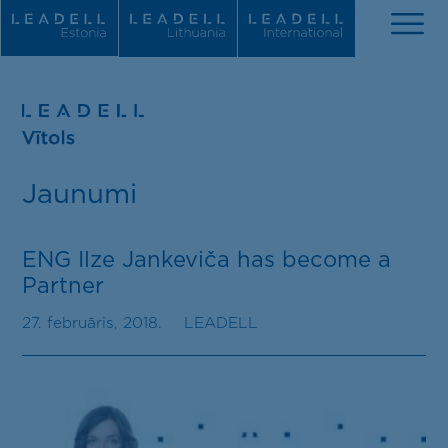
Par mums
Jaunumi
Jaunumi
Komanda
ENG Ilze Jankeviča has become a
Partner
Prakses jomas
27. februāris, 2018.
LEADELL
Atzinības
Karjera